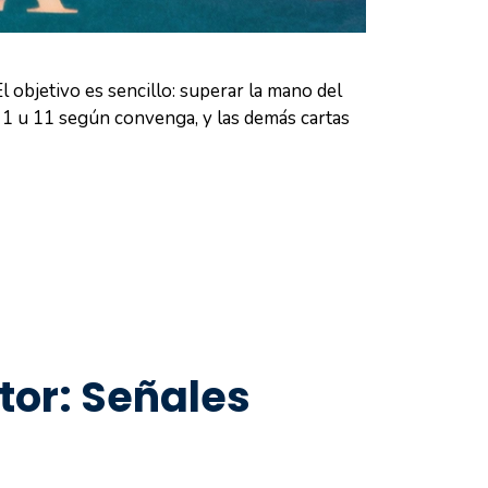
l objetivo es sencillo: superar la mano del
r 1 u 11 según convenga, y las demás cartas
tor: Señales