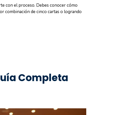
izarte con el proceso. Debes conocer cómo
ejor combinación de cinco cartas o logrando
Guía Completa