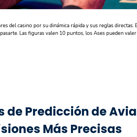
es del casino por su dinámica rápida y sus reglas directas. E
 pasarte. Las figuras valen 10 puntos, los Ases pueden vale
s de Predicción de Avia
cisiones Más Precisas