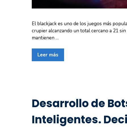
El blackjack es uno de los juegos más popular
crupier alcanzando un total cercano a 21 sin
mantienen …
Leer más
Desarrollo de Bot
Inteligentes. De