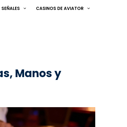
SEÑALES
CASINOS DE AVIATOR
as, Manos y