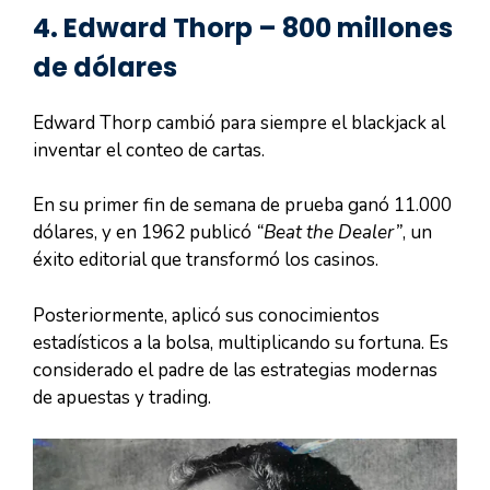
4. Edward Thorp – 800 millones
de dólares
Edward Thorp cambió para siempre el blackjack al
inventar el conteo de cartas.
En su primer fin de semana de prueba ganó 11.000
dólares, y en 1962 publicó
“Beat the Dealer”
, un
éxito editorial que transformó los casinos.
Posteriormente, aplicó sus conocimientos
estadísticos a la bolsa, multiplicando su fortuna. Es
considerado el padre de las estrategias modernas
de apuestas y trading.