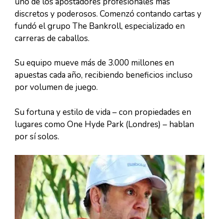
uno de los apostadores profesionales más
discretos y poderosos. Comenzó contando cartas y
fundó el grupo The Bankroll, especializado en
carreras de caballos.
Su equipo mueve más de 3.000 millones en
apuestas cada año, recibiendo beneficios incluso
por volumen de juego.
Su fortuna y estilo de vida – con propiedades en
lugares como One Hyde Park (Londres) – hablan
por sí solos.