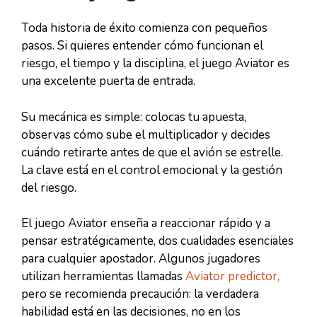
Toda historia de éxito comienza con pequeños
pasos. Si quieres entender cómo funcionan el
riesgo, el tiempo y la disciplina, el juego Aviator es
una excelente puerta de entrada.
Su mecánica es simple: colocas tu apuesta,
observas cómo sube el multiplicador y decides
cuándo retirarte antes de que el avión se estrelle.
La clave está en el control emocional y la gestión
del riesgo.
El juego Aviator enseña a reaccionar rápido y a
pensar estratégicamente, dos cualidades esenciales
para cualquier apostador. Algunos jugadores
utilizan herramientas llamadas
Aviator predictor,
pero se recomienda precaución: la verdadera
habilidad está en las decisiones, no en los