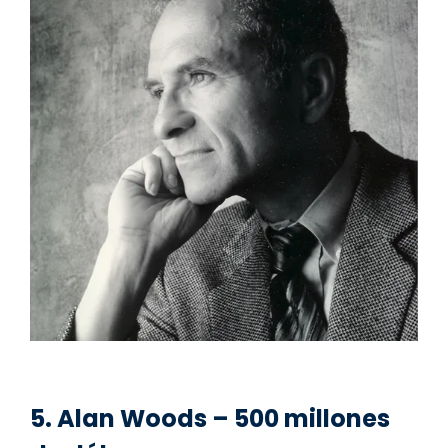
5. Alan Woods – 500 millones