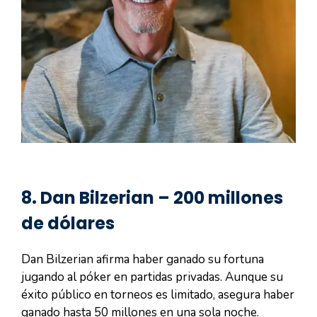
8. Dan Bilzerian – 200 millones
de dólares
Dan Bilzerian afirma haber ganado su fortuna
jugando al póker en partidas privadas. Aunque su
éxito público en torneos es limitado, asegura haber
ganado hasta 50 millones en una sola noche.