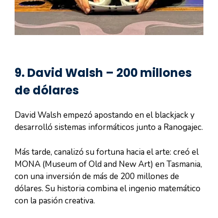
9. David Walsh – 200 millones
de dólares
David Walsh empezó apostando en el blackjack y
desarrolló sistemas informáticos junto a Ranogajec.
Más tarde, canalizó su fortuna hacia el arte: creó el
MONA (Museum of Old and New Art) en Tasmania,
con una inversión de más de 200 millones de
dólares. Su historia combina el ingenio matemático
con la pasión creativa.