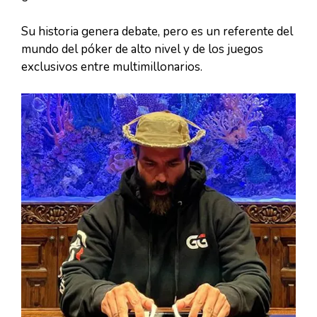
Su historia genera debate, pero es un referente del
mundo del póker de alto nivel y de los juegos
exclusivos entre multimillonarios.