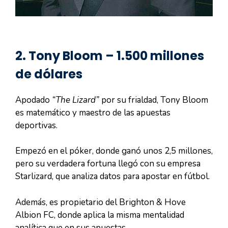
2. Tony Bloom – 1.500 millones
de dólares
Apodado
“The Lizard”
por su frialdad, Tony Bloom
es matemático y maestro de las apuestas
deportivas.
Empezó en el póker, donde ganó unos 2,5 millones,
pero su verdadera fortuna llegó con su empresa
Starlizard, que analiza datos para apostar en fútbol.
Además, es propietario del Brighton & Hove
Albion FC, donde aplica la misma mentalidad
analítica que en sus apuestas.