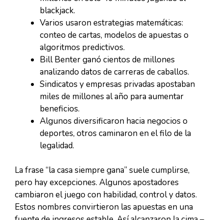
blackjack.
Varios usaron estrategias matemáticas:
conteo de cartas, modelos de apuestas o
algoritmos predictivos.
Bill Benter ganó cientos de millones
analizando datos de carreras de caballos.
Sindicatos y empresas privadas apostaban
miles de millones al año para aumentar
beneficios.
Algunos diversificaron hacia negocios o
deportes, otros caminaron en el filo de la
legalidad.
La frase “la casa siempre gana” suele cumplirse,
pero hay excepciones. Algunos apostadores
cambiaron el juego con habilidad, control y datos.
Estos nombres convirtieron las apuestas en una
fuente de ingresos estable. Así alcanzaron la cima –